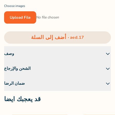
Choose images
Upload File
No file chosen
أضف إلى السلة ·
aed.17
وصف
كوب
مخصص
الشحن والإرجاع
شرف
تاريخي -
لوحة
الحيوانات
يغلق
ضمان الرضا
الأليفة
قد يعجبك ايضا