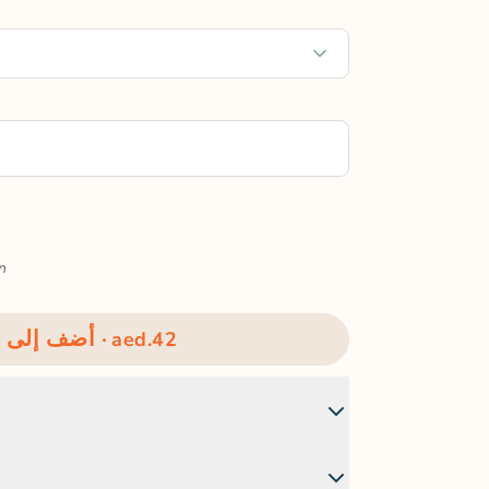
n
أضف إلى السلة ·
aed.42