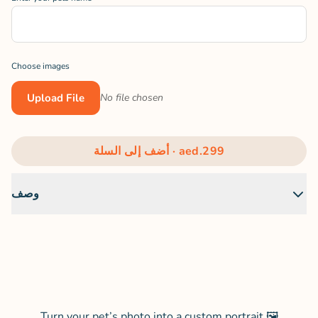
Choose images
Upload File
No file chosen
aed.299
أضف إلى السلة ·
يغلق
وصف
Turn your pet’s photo into a custom portrait 🖼️