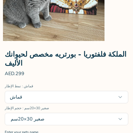
الملكة فلفتوريا - بورتريه مخصص لحيوانك
الأليف
AED.299
: قماش
نمط الإطار
قماش
: صغير 30×20سم
حجم الإطار
صغير 30×20سم
Enter your pets name